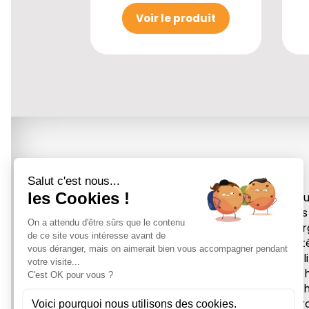
Voir le produit
Accu
Tous
Éner
Prot
Équil
Mas
Méth
À pr
26, Rue Bourneil - 89000