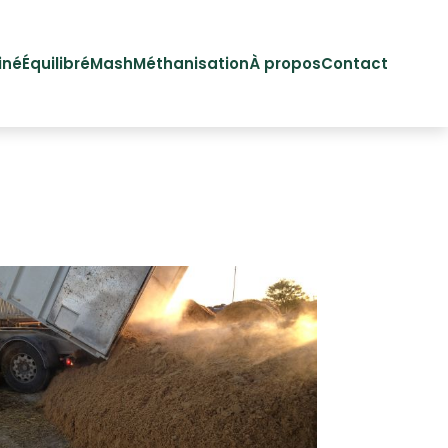
iné
Équilibré
Mash
Méthanisation
À propos
Contact