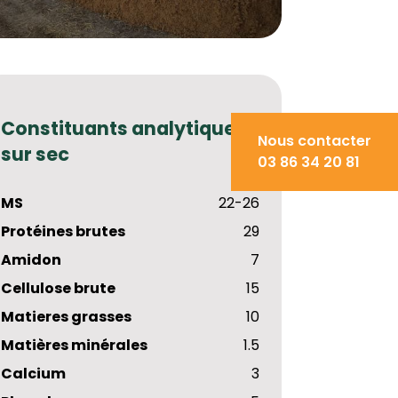
Constituants analytiques
Nous contacter
sur sec
03 86 34 20 81
MS
22-26
Protéines brutes
29
Amidon
7
Cellulose brute
15
Matieres grasses
10
Matières minérales
1.5
Calcium
3