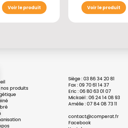
Voir le produit
Voir le produit
Siège : 03 86 34 20 81
eil
Fax : 09 70 61 14 37
 nos produits
Eric : 06 80 63 01 07
gétique
Mickaël : 06 24 14 08 93
éiné
Amélie : 07 84 08 73 11
ibré
h
contact@comperat.fr
anisation
Facebook
opos