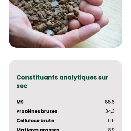
Constituants analytiques sur
sec
MS
88,6
Protéines brutes
34,3
Cellulose brute
11.5
Matieres grasses
8,9